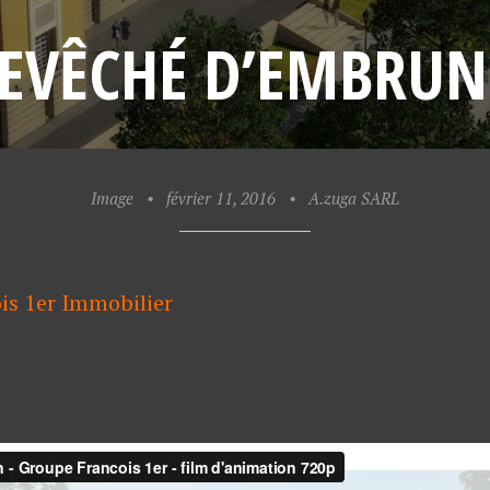
EVÊCHÉ D’EMBRUN
Image
•
février 11, 2016
•
A.zuga SARL
ois 1er Immobilier