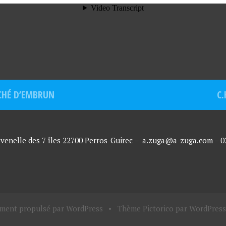
CHÉ D’EMBRUN
C.
 venelle des 7 îles 22700 Perros-Guirec –
a.zuga@a-zuga.com – 02.
ement propulsé par WordPress
•
Thème Pictorico par
WordPress