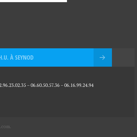
H.U. À SEYNOD
96.23.02.35 – 06.60.50.57.36 – 06.16.99.24.94
.com
.