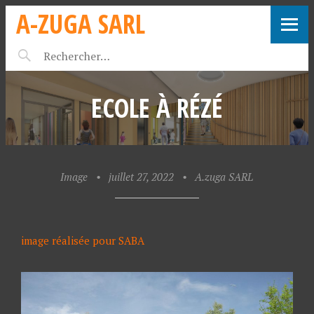
A-ZUGA SARL
ECOLE À RÉZÉ
Image
•
juillet 27, 2022
•
A.zuga SARL
image réalisée pour SABA