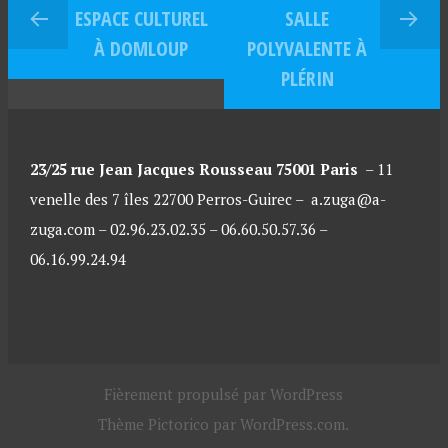
ESPACE CULTUREL
SALLE
À DOMLOUP
POLYVALENTE À
PLÉRIN
23/25 rue Jean Jacques Rousseau 75001 Paris
–
11
venelle des 7 îles 22700 Perros-Guirec –
a.zuga@a-
zuga.com – 02.96.23.02.35 – 06.60.50.57.36 –
06.16.99.24.94
Fièrement propulsé par WordPress
Thème Pictorico par
WordPress.com
.