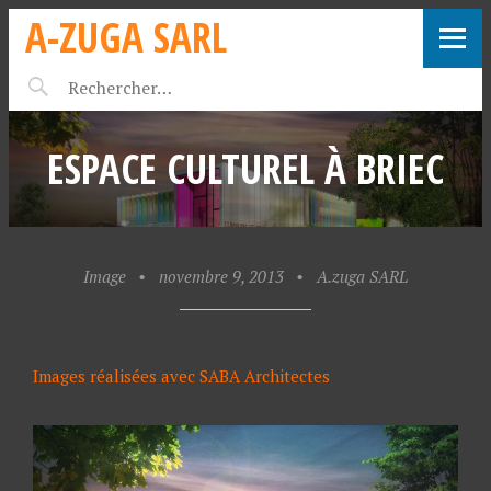
A-ZUGA SARL
ESPACE CULTUREL À BRIEC
Image
•
novembre 9, 2013
•
A.zuga SARL
Images réalisées avec SABA Architectes