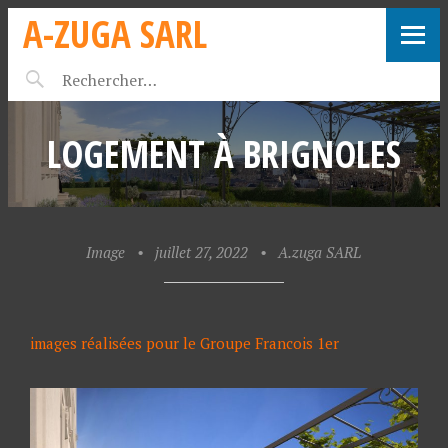
A-ZUGA SARL
LOGEMENT À BRIGNOLES
Image
•
juillet 27, 2022
•
A.zuga SARL
images réalisées pour le Groupe Francois 1er