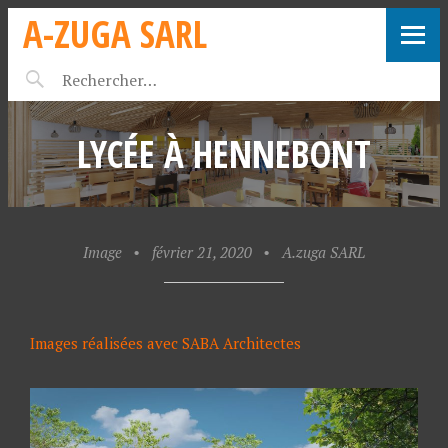
A-ZUGA SARL
LYCÉE À HENNEBONT
Image
•
février 21, 2020
•
A.zuga SARL
Images réalisées avec SABA Architectes