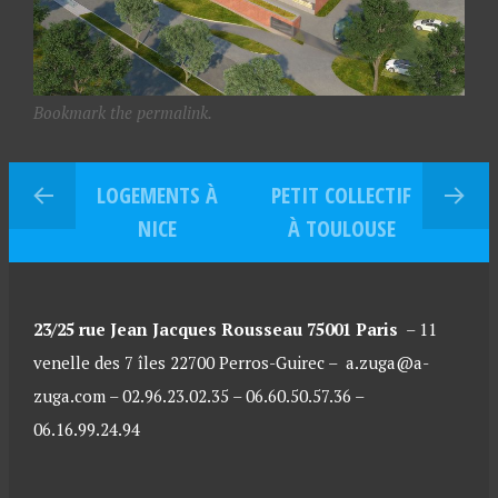
Bookmark the permalink.
LOGEMENTS À
PETIT COLLECTIF
NICE
À TOULOUSE
23/25 rue Jean Jacques Rousseau 75001 Paris
–
11
venelle des 7 îles 22700 Perros-Guirec –
a.zuga@a-
zuga.com – 02.96.23.02.35 – 06.60.50.57.36 –
06.16.99.24.94