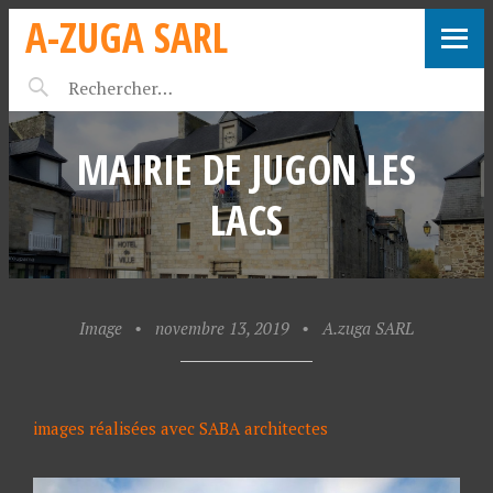
A-ZUGA SARL
MAIRIE DE JUGON LES
LACS
Image
•
novembre 13, 2019
•
A.zuga SARL
images réalisées avec SABA architectes