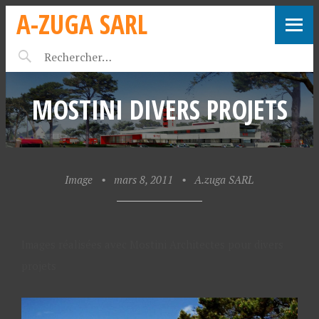
A-ZUGA SARL
MOSTINI DIVERS PROJETS
Image
•
mars 8, 2011
•
A.zuga SARL
Images réalisées avec Mostini Architectes pour divers
projets