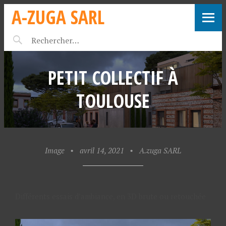
A-ZUGA SARL
PETIT COLLECTIF À
TOULOUSE
Image
•
avril 14, 2021
•
A.zuga SARL
Différents essais d’ambiance, en 3D brute ou retouchée