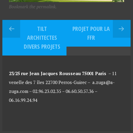
Bookmark the permalink.
TILT
PROJET POUR LA
ARCHITECTES
FFR
DIVERS PROJETS
23/25 rue Jean Jacques Rousseau 75001 Paris
–
11
venelle des 7 îles 22700 Perros-Guirec –
a.zuga@a-
zuga.com – 02.96.23.02.35 – 06.60.50.57.36 –
06.16.99.24.94