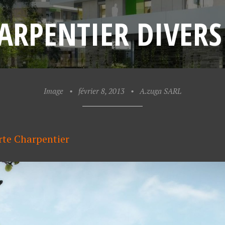
ARPENTIER DIVERS
Image
•
février 8, 2013
•
A.zuga SARL
rte Charpentier