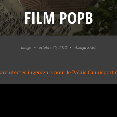
FILM POPB
Image
•
octobre 26, 2012
•
A.zuga SARL
architectes ingénieurs pour le Palais Omnisport d