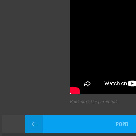
Bookmark the permalink.
POPB